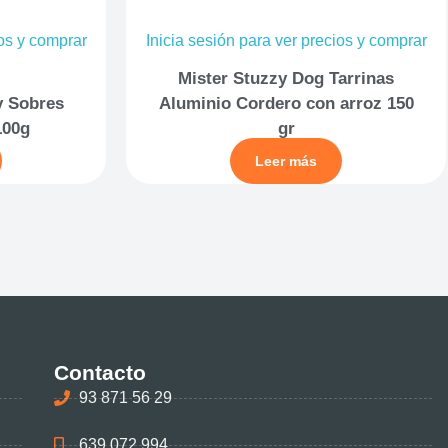
ios y comprar
Inicia sesión para ver precios y comprar
Mister Stuzzy Dog Tarrinas
y Sobres
Aluminio Cordero con arroz 150
100g
gr
Leer más
Contacto
93 871 56 29
639 072 994