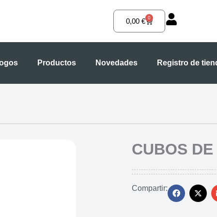
0
Carrito
0,00
€
logos
Productos
Novedades
Registro de tie
CUBOS DE 
Compartir: