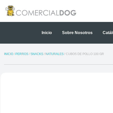
Ir
al
contenido
Inicio
Sobre Nosotros
Catá
INICIO
/
PERROS
/
SNACKS
/
NATURALES
/ CUBOS DE POLLO 100 GR