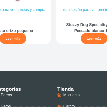
n para ver precios y comprar
Inicia sesión para ver prec
Stuzzy Dog Specialit
ota erizo pequeña
Pescado blanco 
Leer más
Leer más
tegorías
Tienda
Perros
Mi cuenta
Gatos
Carrito