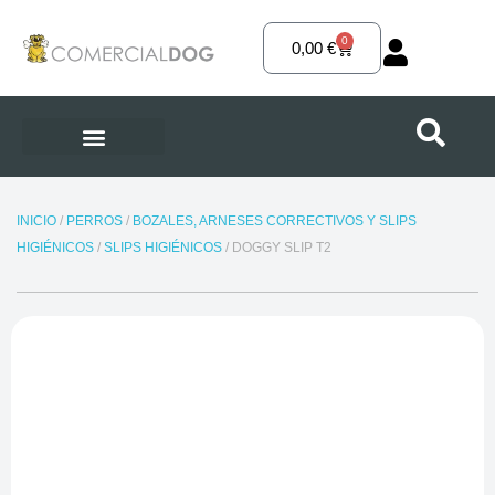
Ir
al
0
Carrito
0,00
€
contenido
INICIO
/
PERROS
/
BOZALES, ARNESES CORRECTIVOS Y SLIPS
HIGIÉNICOS
/
SLIPS HIGIÉNICOS
/ DOGGY SLIP T2