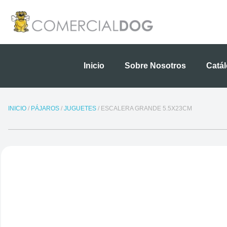
Ir
al
contenido
Inicio
Sobre Nosotros
Catá
INICIO
/
PÁJAROS
/
JUGUETES
/ ESCALERA GRANDE 5.5X23CM