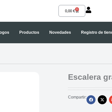
0
Carrito
0,00
€
logos
Productos
Novedades
Registro de tie
Escalera g
Compartir: