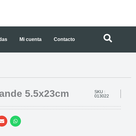
ndas
Mi cuenta
Contacto
rande 5.5x23cm
SKU :
013022