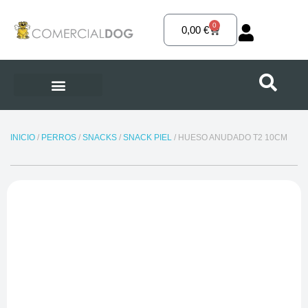
Ir
al
0
Carrito
0,00
€
contenido
INICIO
/
PERROS
/
SNACKS
/
SNACK PIEL
/ HUESO ANUDADO T2 10CM