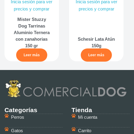
Inicia sesión para ver
Inicia sesión para ver
precios y comprar
precios y comprar
Mister Stuzzy
Dog Tarrinas
Aluminio Ternera
con zanahorias
Schesir Lata Atún
150 gr
150g
Leer más
Leer más
Categorías
Tienda
Perros
Mi cuenta
Gatos
Carrito