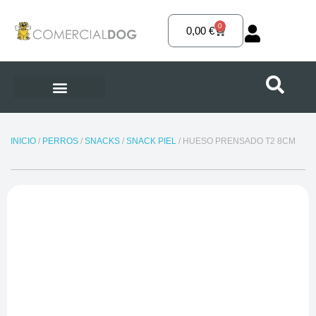
Ir
al
0
Carrito
0,00
€
contenido
INICIO
/
PERROS
/
SNACKS
/
SNACK PIEL
/ HUESO PRENSADO T2 8CM