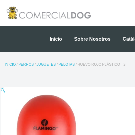
Ir
al
contenido
Inicio
Sobre Nosotros
Catá
INICIO
/
PERROS
/
JUGUETES
/
PELOTAS
/ HUEVO ROJO PLÁSTICO T.3
🔍