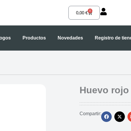
0
Carrito
0,00
€
logos
Productos
Novedades
Registro de tie
Huevo rojo 
Compartir: