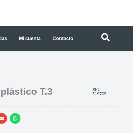
ndas
Mi cuenta
Contacto
plástico T.3
SKU :
519705