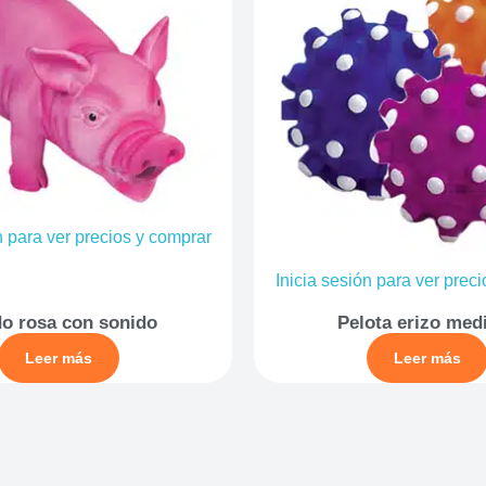
n para ver precios y comprar
Inicia sesión para ver prec
o rosa con sonido
Pelota erizo med
Leer más
Leer más