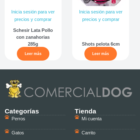
Inicia sesión para ver
Inicia sesión para ver
precios y comprar
precios y comprar
Schesir Lata Pollo
con zanahorias
285g
Shots pelota 6cm
Leer más
Leer más
Categorías
Tienda
Perros
Mi cuenta
Gatos
Carrito