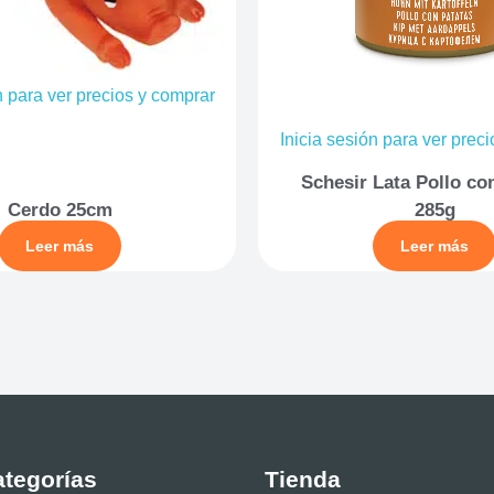
n para ver precios y comprar
Inicia sesión para ver prec
Schesir Lata Pollo co
Cerdo 25cm
285g
Leer más
Leer más
tegorías
Tienda