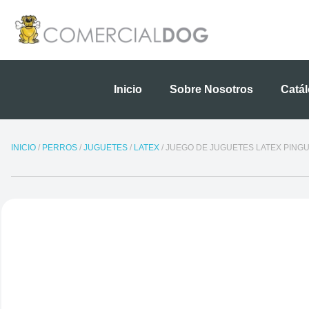
Ir
al
contenido
Inicio
Sobre Nosotros
Catá
INICIO
/
PERROS
/
JUGUETES
/
LATEX
/ JUEGO DE JUGUETES LATEX PINGU