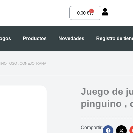
0
Carrito
0,00
€
logos
Productos
Novedades
Registro de tie
INO , OSO , CONEJO, RANA
Juego de j
pinguino , 
Compartir: