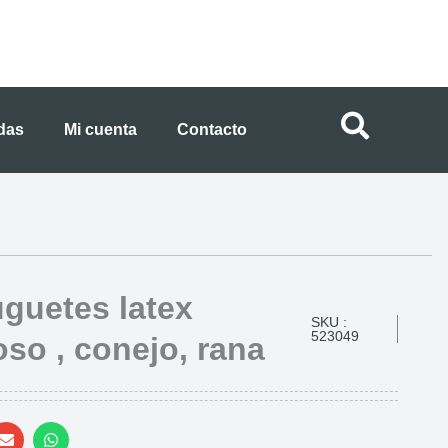
ndas
Mi cuenta
Contacto
uguetes latex
SKU :
523049
oso , conejo, rana