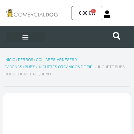
Ir
al
0
Carrito
0,00
€
contenido
INICIO
/
PERROS
/
COLLARES, ARNESES Y
CADENAS
/
BUB'S
/
JUGUETES ORGÁNICOS DE PIEL
/ JUGUETE BUBS
HUESO DE PIEL PEQUEÑO