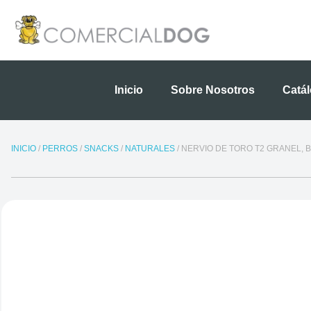
Ir
al
contenido
Inicio
Sobre Nosotros
Catá
INICIO
/
PERROS
/
SNACKS
/
NATURALES
/ NERVIO DE TORO T2 GRANEL, 