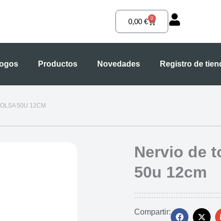
0
Carrito
0,00
€
logos
Productos
Novedades
Registro de tie
BOLSA 50U 12CM
Nervio de t
50u 12cm
Compartir: