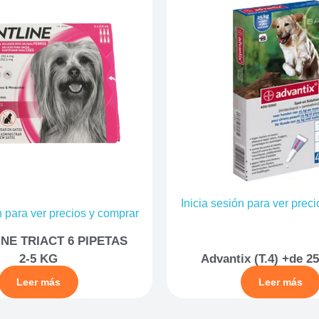
Inicia sesión para ver prec
n para ver precios y comprar
NE TRIACT 6 PIPETAS
2-5 KG
Advantix (T.4) +de 2
Leer más
Leer más