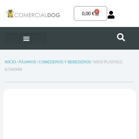
Ir
al
0
Carrito
0,00
€
contenido
INICIO
/
PÁJAROS
/
COMEDEROS Y BEBEDEROS
/ NIDO PLÁSTICO
97X40MM