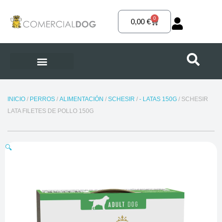
Ir
al
0
Carrito
0,00
€
contenido
INICIO
/
PERROS
/
ALIMENTACIÓN
/
SCHESIR
/
- LATAS 150G
/ SCHESIR
LATA FILETES DE POLLO 150G
🔍