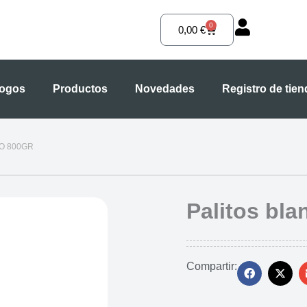
0
Carrito
0,00
€
logos
Productos
Novedades
Registro de tie
O 800GR
Palitos bl
Compartir: