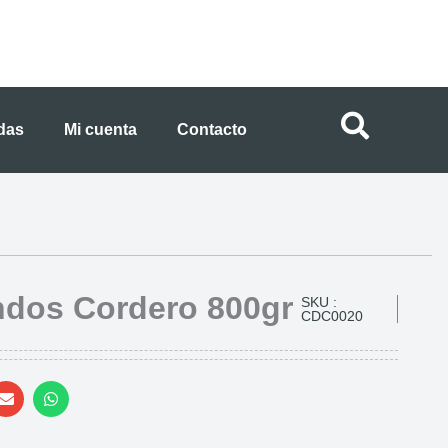
ndas
Mi cuenta
Contacto
andos Cordero 800gr
SKU :
CDC0020