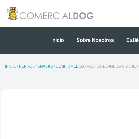
Ir
al
contenido
Inicio
Sobre Nosotros
Catá
INICIO
/
PERROS
/
SNACKS
/
SEMIHÚMEDOS
/ PALITOS BLANDOS CORDER