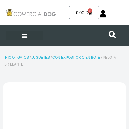
Ir
al
0
Carrito
0,00
€
contenido
INICIO
/
GATOS
/
JUGUETES
/
CON EXPOSITOR O EN BOTE
/ PELOTA
BRILLANTE