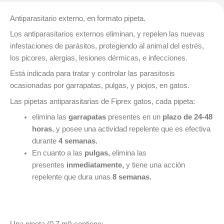
Antiparasitario externo, en formato pipeta.
Los antiparasitarios externos eliminan, y repelen las nuevas
infestaciones de parásitos, protegiendo al animal del estrés,
los picores, alergias, lesiones dérmicas, e infecciones.
Está indicada para tratar y controlar las parasitosis
ocasionadas por garrapatas, pulgas, y piojos, en gatos.
Las pipetas antiparasitarias de Fiprex gatos, cada pipeta:
elimina las
garrapatas
presentes en un
plazo de 24-48
horas
, y posee una actividad repelente que es efectiva
durante
4 semanas.
En cuanto a las
pulgas,
elimina las
presentes
inmediatamente,
y tiene una acción
repelente que dura unas
8 semanas.
Composición Fiprex gatos pipetas antiparasitarias con
Fipronilo
Una pipeta (0,7 ml) contiene: