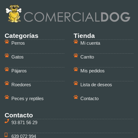
Categorías
Tienda
Perros
Mi cuenta
Gatos
Carrito
Pájaros
Mis pedidos
Roedores
Lista de deseos
Peces y reptiles
Contacto
Contacto
93 871 56 29
639 072 994