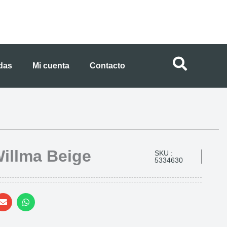
ndas
Mi cuenta
Contacto
illma Beige
SKU :
5334630