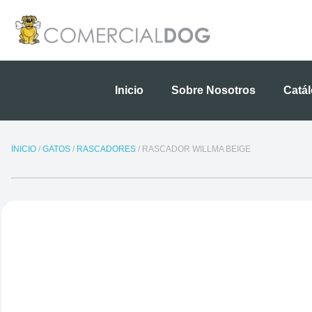
Ir
al
contenido
Inicio
Sobre Nosotros
Catá
INICIO
/
GATOS
/
RASCADORES
/ RASCADOR WILLMA BEIGE