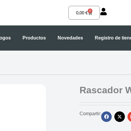
0
Carrito
0,00
€
logos
Productos
Novedades
Registro de tie
Rascador W
Compartir: