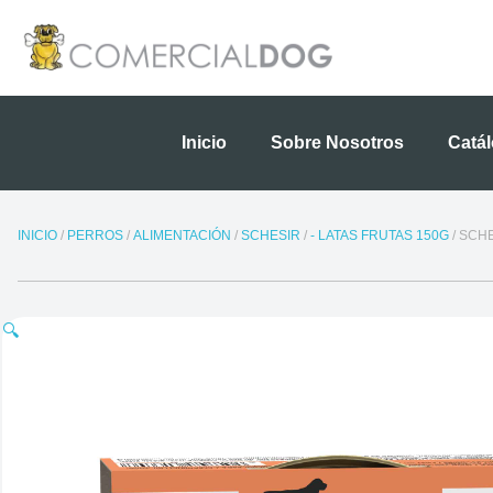
Ir
al
contenido
Inicio
Sobre Nosotros
Catá
INICIO
/
PERROS
/
ALIMENTACIÓN
/
SCHESIR
/
- LATAS FRUTAS 150G
/ SCH
🔍