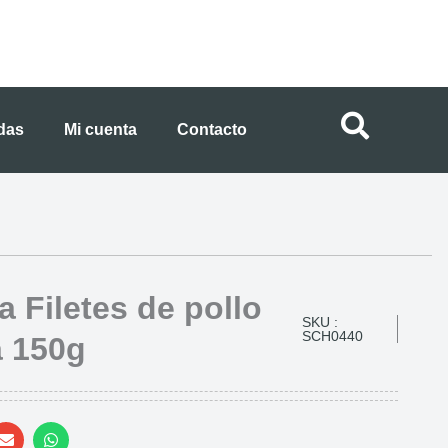
ndas
Mi cuenta
Contacto
a Filetes de pollo
SKU :
SCH0440
 150g