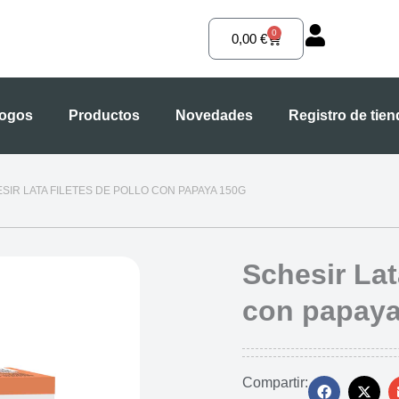
0
Carrito
0,00
€
logos
Productos
Novedades
Registro de tie
ESIR LATA FILETES DE POLLO CON PAPAYA 150G
Schesir Lat
con papaya
Compartir: