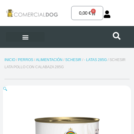
Ir
al
0
Carrito
0,00
€
contenido
INICIO
/
PERROS
/
ALIMENTACIÓN
/
SCHESIR
/
- LATAS 285G
/ SCHESIR
LATA POLLO CON CALABAZA 285G
🔍