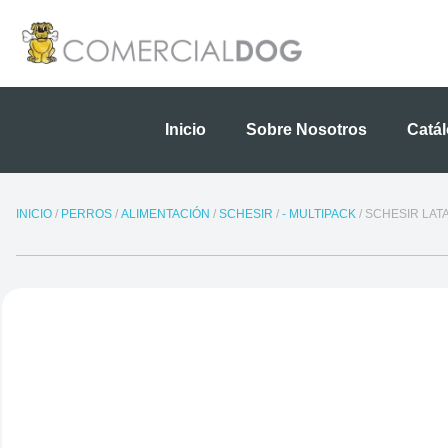
Ir
al
contenido
Inicio
Sobre Nosotros
Catá
INICIO
/
PERROS
/
ALIMENTACIÓN
/
SCHESIR
/
- MULTIPACK
/ SCHESIR LAT