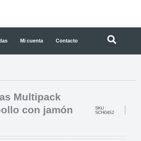
ndas
Mi cuenta
Contacto
tas Multipack
pollo con jamón
SKU :
SCH0452