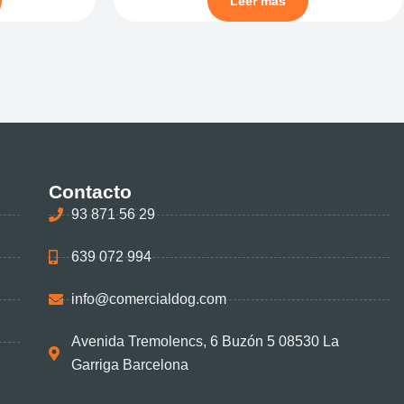
Leer más
Contacto
93 871 56 29
639 072 994
info@comercialdog.com
Avenida Tremolencs, 6 Buzón 5 08530 La
Garriga Barcelona