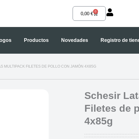
0
Carrito
0,00
€
logos
Productos
Novedades
Registro de tie
AS MULTIPACK FILETES DE POLLO CON JAMÓN 4X85G
Schesir La
Filetes de 
4x85g