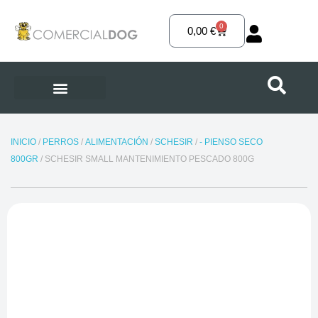
Ir
al
0
Carrito
0,00
€
contenido
INICIO
/
PERROS
/
ALIMENTACIÓN
/
SCHESIR
/
- PIENSO SECO
800GR
/ SCHESIR SMALL MANTENIMIENTO PESCADO 800G