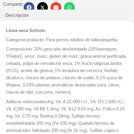
Compartir:
Descripción
Línea seca Schesir.
Categoría producto: Para perros adultos de talla pequeña.
Composición: 20% pescado deshidratado (15%arenques,
5%atún), arroz, maíz, gluten de maíz, grasa animal purificada,
cebada, pulpa de remolacha seca, 1% fructo-oligosacáridos
(FOS), acetie de girasol, 1% levadura de cerveza, fosfato
dicálcico, cloruro de potasio, cloruro de sodio, 0.1% yuca de
Mojave, 0.03% plantas aromáticas desecadas (uva, citrus,
clavos de olor, cúrcuma, romero).
Aditivos nutricionales/kg: Vit. A 22.000 I.U., Vit. D3 1.500 I.U.,
Vit. E280 mg, Vit B6 1.3mg, Vit. B12 0.03 mg, Ac. Fólico 0.24
mg, Vit. C70 mg, Biotina 0.28mg, Sulfato ferroso
monohidratado 350 mg (Fe 105 mg), Quelato ferroso de
aminoácidos hidratado 200 mg (fe 32 mg), Sulfato cúprico