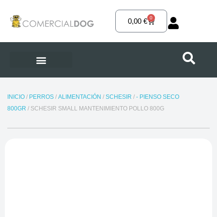
Ir
al
0
Carrito
0,00
€
contenido
INICIO
/
PERROS
/
ALIMENTACIÓN
/
SCHESIR
/
- PIENSO SECO
800GR
/ SCHESIR SMALL MANTENIMIENTO POLLO 800G