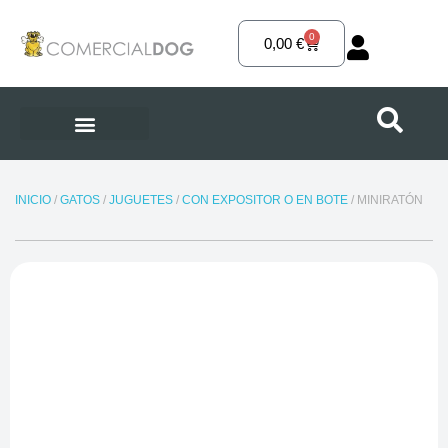
Ir
al
0
Carrito
0,00
€
contenido
INICIO
/
GATOS
/
JUGUETES
/
CON EXPOSITOR O EN BOTE
/ MINIRATÓN