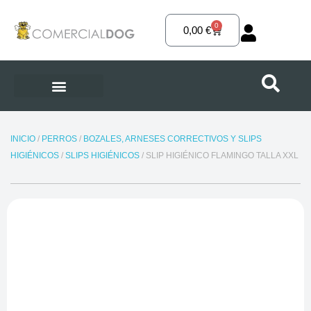
Ir
al
0
Carrito
0,00
€
contenido
INICIO
/
PERROS
/
BOZALES, ARNESES CORRECTIVOS Y SLIPS
HIGIÉNICOS
/
SLIPS HIGIÉNICOS
/ SLIP HIGIÉNICO FLAMINGO TALLA XXL