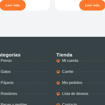
Leer más
Leer más
tegorías
Tienda
Perros
Mi cuenta
Gatos
Carrito
Pájaros
Mis pedidos
Roedores
Lista de deseos
Peces y reptiles
Contacto