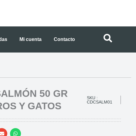
ndas
Mi cuenta
Contacto
SALMÓN 50 GR
SKU :
CDCSALM01
ROS Y GATOS