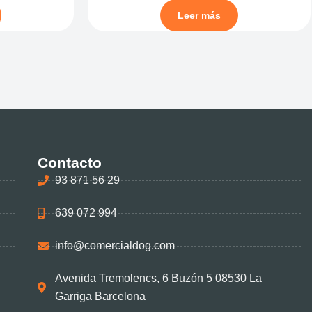
Leer más
Contacto
93 871 56 29
639 072 994
info@comercialdog.com
Avenida Tremolencs, 6 Buzón 5 08530 La
Garriga Barcelona