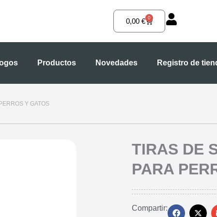
0
Carrito
0,00
€
logos
Productos
Novedades
Registro de tie
 PERROS Y GATOS
TIRAS DE 
PARA PER
Compartir: