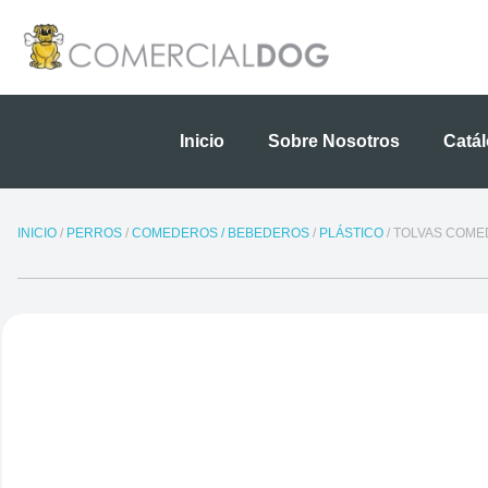
Ir
al
contenido
Inicio
Sobre Nosotros
Catá
INICIO
/
PERROS
/
COMEDEROS / BEBEDEROS
/
PLÁSTICO
/ TOLVAS COME