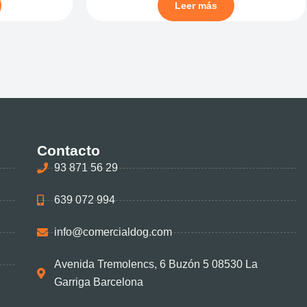
Leer más
Contacto
93 871 56 29
639 072 994
info@comercialdog.com
Avenida Tremolencs, 6 Buzón 5 08530 La
Garriga Barcelona