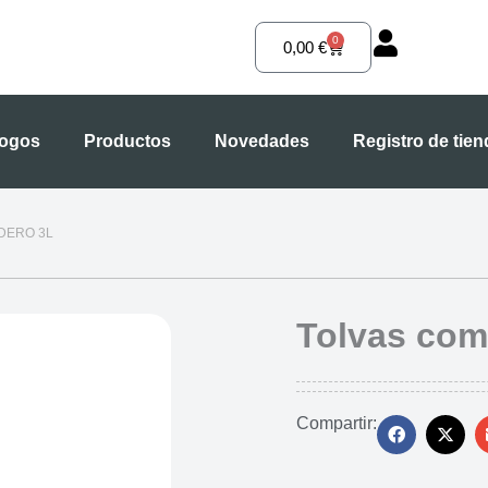
0
Carrito
0,00
€
logos
Productos
Novedades
Registro de tie
DERO 3L
Tolvas com
Compartir: