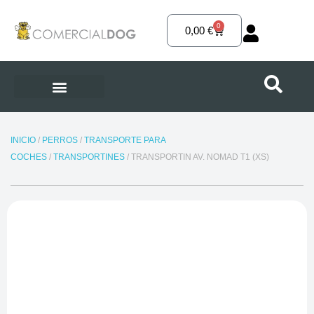
Ir
al
0
Carrito
0,00
€
contenido
INICIO
/
PERROS
/
TRANSPORTE PARA
COCHES
/
TRANSPORTINES
/ TRANSPORTIN AV. NOMAD T1 (XS)