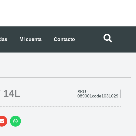
ndas
Mi cuenta
Contacto
/ 14L
SKU :
089001code1031029