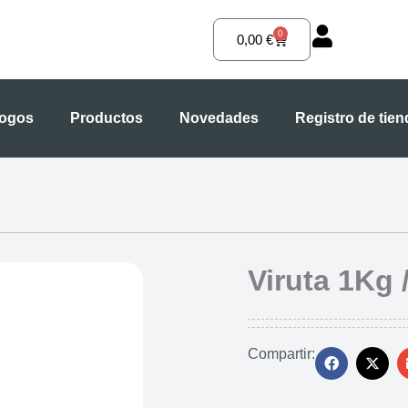
0
Carrito
0,00
€
logos
Productos
Novedades
Registro de tie
Viruta 1Kg 
Compartir: