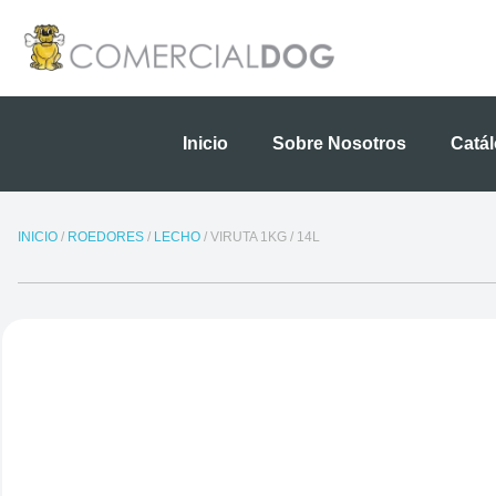
Ir
al
contenido
Inicio
Sobre Nosotros
Catá
INICIO
/
ROEDORES
/
LECHO
/ VIRUTA 1KG / 14L