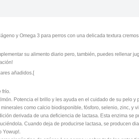
lágeno y Omega 3 para perros con una delicada textura cremosa 
ementar su alimento diario pero, también, puedes rellenar jug
ación!
ares añadidos.[
frío.
n. Potencia el brillo y les ayuda en el cuidado de su pelo y pi
inerales como calcio biodisponible, fósforo, selenio, zinc, y vi
dición derivada de una deficiencia de lactasa. Esta enzima se p
éndola. Cuando deja de producirse lactasa, se producen diarrea
 Yowup!.