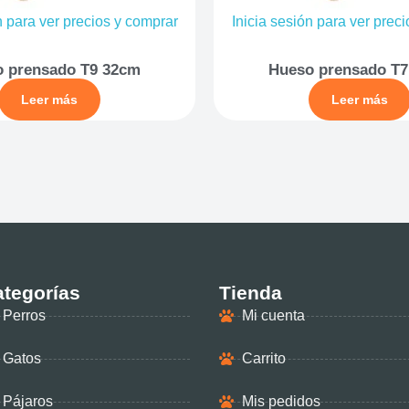
n para ver precios y comprar
Inicia sesión para ver prec
 prensado T9 32cm
Hueso prensado T
Leer más
Leer más
tegorías
Tienda
Perros
Mi cuenta
Gatos
Carrito
Pájaros
Mis pedidos