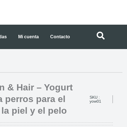
ndas
Mi cuenta
Contacto
n & Hair – Yogurt
a perros para el
SKU :
yow01
la piel y el pelo