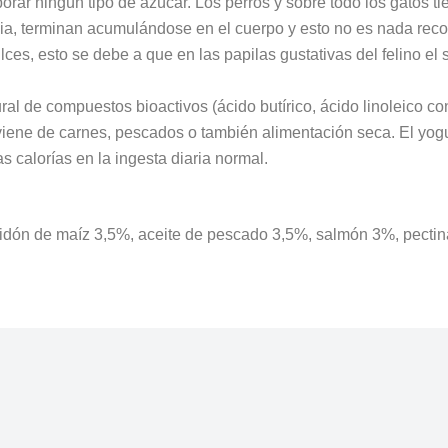
r ningún tipo de azúcar. Los perros y sobre todo los gatos tie
a, terminan acumulándose en el cuerpo y esto no es nada rec
lces, esto se debe a que en las papilas gustativas del felino el 
al de compuestos bioactivos (ácido butírico, ácido linoleico con
s viene de carnes, pescados o también alimentación seca. El yo
calorías en la ingesta diaria normal.
midón de maíz 3,5%, aceite de pescado 3,5%, salmón 3%, pectin