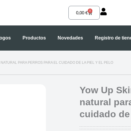
0
Carrito
0,00
€
logos
Productos
Novedades
Registro de tie
T NATURAL PARA PERROS PARA EL CUIDADO DE LA PIEL Y EL PELO
Yow Up Ski
natural par
cuidado de 