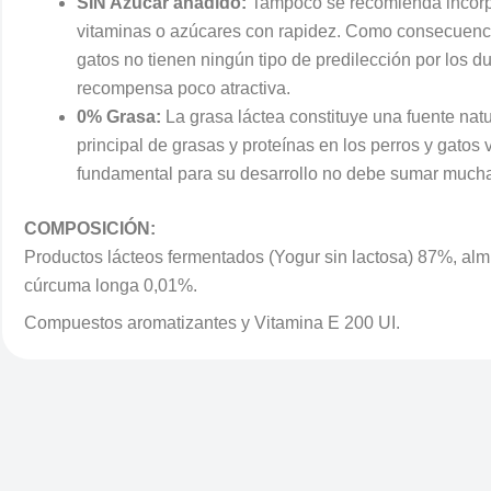
SIN Azúcar añadido:
Tampoco se recomienda incorpora
vitaminas o azúcares con rapidez. Como consecuenci
gatos no tienen ningún tipo de predilección por los du
recompensa poco atractiva.
0% Grasa:
La grasa láctea constituye una fuente natur
principal de grasas y proteínas en los perros y gato
fundamental para su desarrollo no debe sumar muchas 
COMPOSICIÓN:
Productos lácteos fermentados (Yogur sin lactosa) 87%, al
cúrcuma longa 0,01%.
Compuestos aromatizantes y Vitamina E 200 UI.