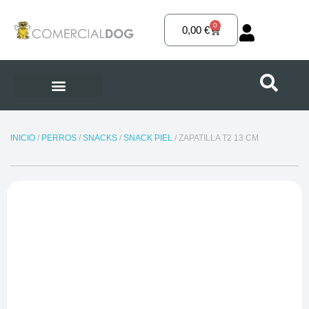
Ir
al
0
Carrito
0,00
€
contenido
INICIO
/
PERROS
/
SNACKS
/
SNACK PIEL
/ ZAPATILLA T2 13 CM