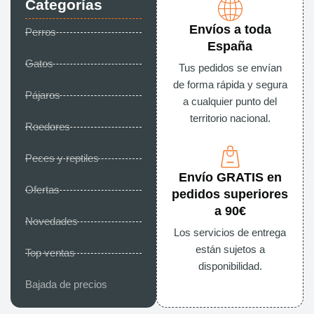
Categorías
Envíos a toda
Perros
España
Gatos
Tus pedidos se envían
de forma rápida y segura
Pájaros
a cualquier punto del
territorio nacional.
Roedores
Peces y reptiles
Envío GRATIS en
Ofertas
pedidos superiores
a 90€
Novedades
Los servicios de entrega
están sujetos a
Top ventas
disponibilidad.
Bajada de precios