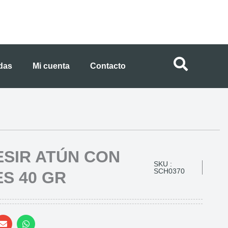
ndas
Mi cuenta
Contacto
ESIR ATÚN CON
SKU :
SCH0370
S 40 GR