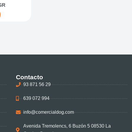
GR
Contacto
93 871 56 29
639 072 994
info@comercialdog.com
Avenida Tremolencs, 6 Buzón 5 08530 La