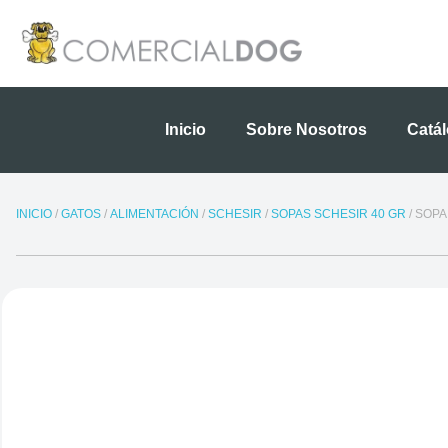
Ir
al
contenido
Inicio
Sobre Nosotros
Catá
INICIO
/
GATOS
/
ALIMENTACIÓN
/
SCHESIR
/
SOPAS SCHESIR 40 GR
/ SOP