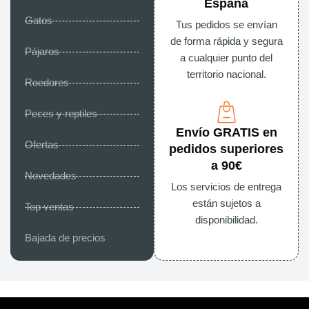
España
Gatos
Tus pedidos se envían
de forma rápida y segura
Pájaros
a cualquier punto del
territorio nacional.
Roedores
Peces y reptiles
Envío GRATIS en
Ofertas
pedidos superiores
a 90€
Novedades
Los servicios de entrega
están sujetos a
Top ventas
disponibilidad.
Bajada de precios