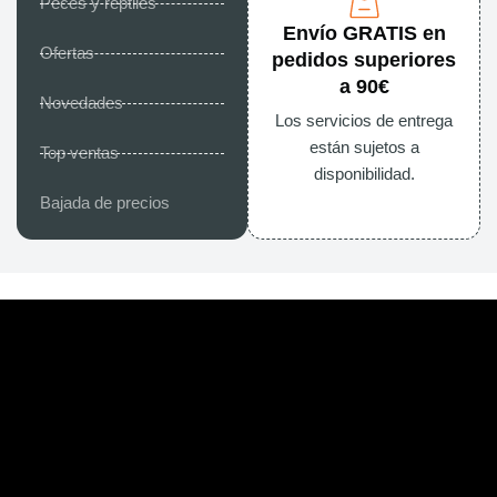
Peces y reptiles
Envío GRATIS en
Ofertas
pedidos superiores
a 90€
Novedades
Los servicios de entrega
están sujetos a
Top ventas
disponibilidad.
Bajada de precios