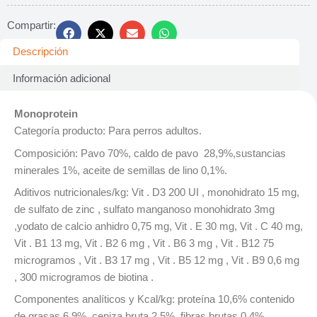
Compartir:
Descripción
Información adicional
Monoprotein
Categoría producto: Para perros adultos.
Composición: Pavo 70%, caldo de pavo 28,9%,sustancias
minerales 1%, aceite de semillas de lino 0,1%.
Aditivos nutricionales/kg:
Vit . D3 200 UI , monohidrato 15 mg,
de sulfato de zinc , sulfato manganoso monohidrato 3mg
,yodato de calcio anhidro 0,75 mg, Vit . E 30 mg, Vit . C 40 mg,
Vit . B1 13 mg, Vit . B2 6 mg , Vit . B6 3 mg , Vit . B12 75
microgramos , Vit . B3 17 mg , Vit . B5 12 mg , Vit . B9 0,6 mg
, 300 microgramos de biotina .
Componentes analíticos y Kcal/kg: proteína 10,6% contenido
de grasas 6,9%, ceniza bruta 2,5%, fibras brutas 0.4%,