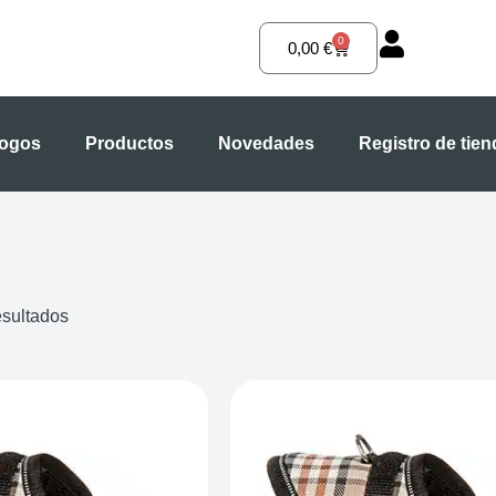
0
Carrito
0,00
€
logos
Productos
Novedades
Registro de tie
esultados