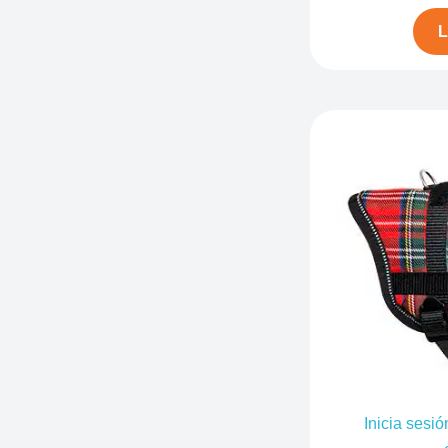
L
Inicia sesió