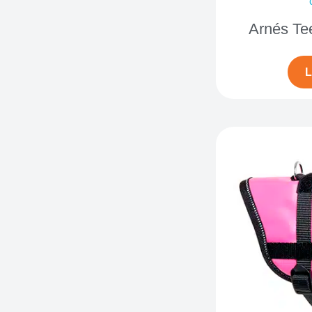
Arnés Te
L