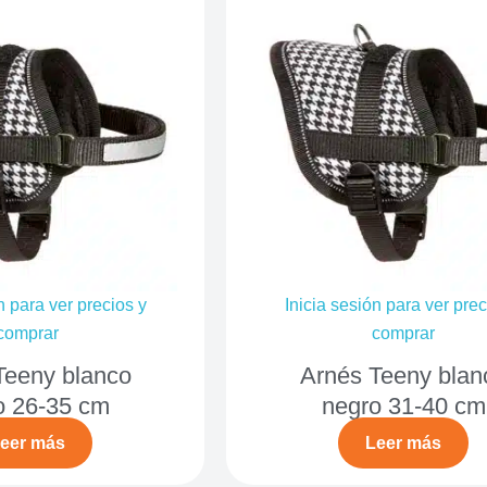
n para ver precios y
Inicia sesión para ver prec
comprar
comprar
Teeny blanco
Arnés Teeny blan
o 26-35 cm
negro 31-40 cm
eer más
Leer más