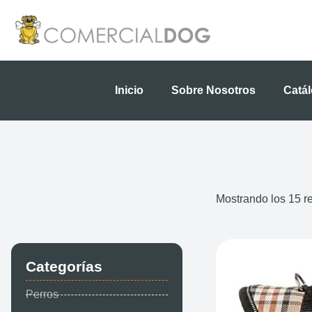
Ir
al
contenido
Inicio
Sobre Nosotros
Catá
Mostrando los 15 r
Categorías
Perros