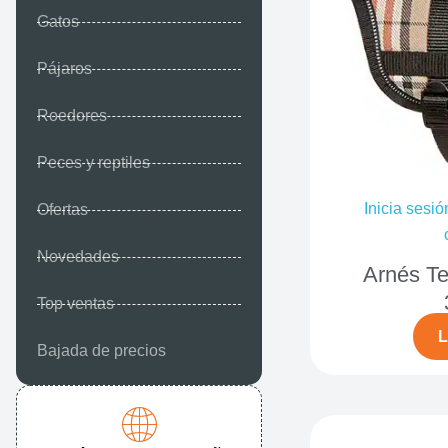
Gatos
Pájaros
Roedores
Peces y reptiles
Inicia sesió
Ofertas
Novedades
Arnés Te
Top ventas
L
Bajada de precios