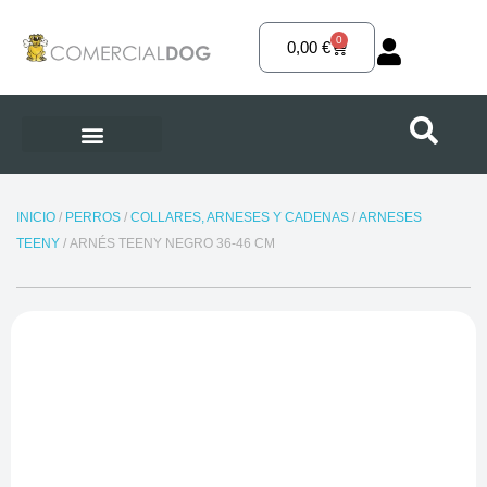
Ir
al
0
Carrito
0,00
€
contenido
INICIO
/
PERROS
/
COLLARES, ARNESES Y CADENAS
/
ARNESES
TEENY
/ ARNÉS TEENY NEGRO 36-46 CM