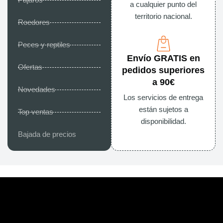
Pájaros
a cualquier punto del
territorio nacional.
Roedores
Peces y reptiles
Envío GRATIS en
Ofertas
pedidos superiores
a 90€
Novedades
Los servicios de entrega
están sujetos a
Top ventas
disponibilidad.
Bajada de precios