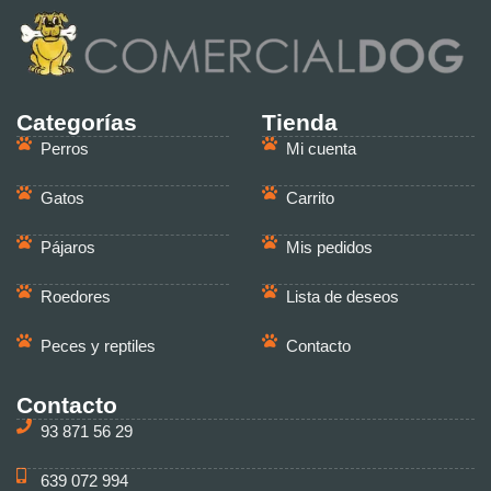
Categorías
Tienda
Perros
Mi cuenta
Gatos
Carrito
Pájaros
Mis pedidos
Roedores
Lista de deseos
Peces y reptiles
Contacto
Contacto
93 871 56 29
639 072 994