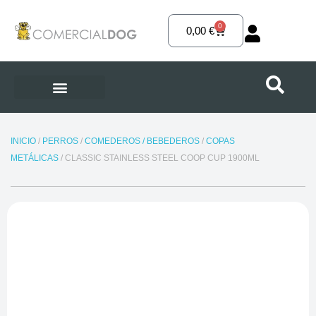
Ir
al
0
Carrito
0,00
€
contenido
INICIO
/
PERROS
/
COMEDEROS / BEBEDEROS
/
COPAS
METÁLICAS
/ CLASSIC STAINLESS STEEL COOP CUP 1900ML