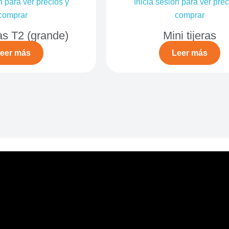
n para ver precios y
Inicia sesión para ver prec
comprar
comprar
s T2 (grande)
Mini tijeras
eer más
Leer más