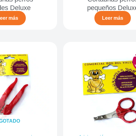
des Deluxe
pequeños Delux
eer más
Leer más
GOTADO