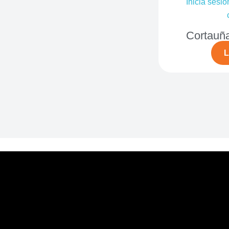
Inicia sesió
Cortauña
L