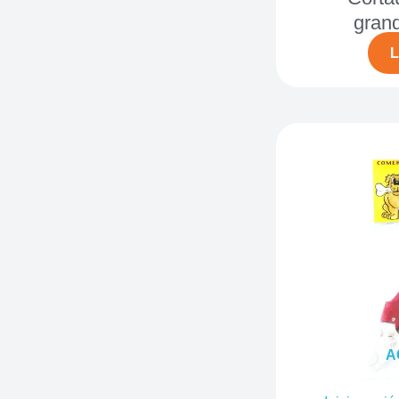
gran
L
A