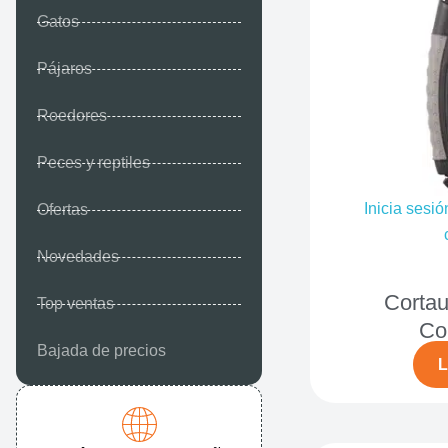
Gatos
Pájaros
Roedores
Peces y reptiles
Inicia sesió
Ofertas
Novedades
Corta
Top ventas
Co
Bajada de precios
L