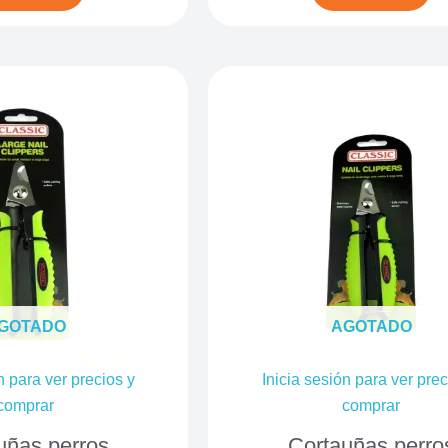
GOTADO
AGOTADO
n para ver precios y
Inicia sesión para ver prec
comprar
comprar
uñas perros
Cortauñas perro