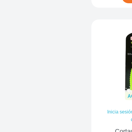
A
Inicia sesió
Corta