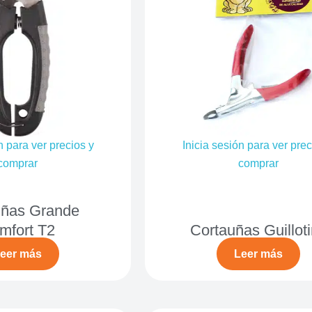
n para ver precios y
Inicia sesión para ver prec
comprar
comprar
uñas Grande
mfort T2
Cortauñas Guillot
eer más
Leer más