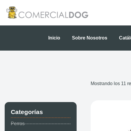
Ir
al
contenido
Inicio
Sobre Nosotros
Catá
Mostrando los 11 r
Categorías
Perros