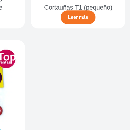
e
Cortauñas T1 (pequeño)
Leer más