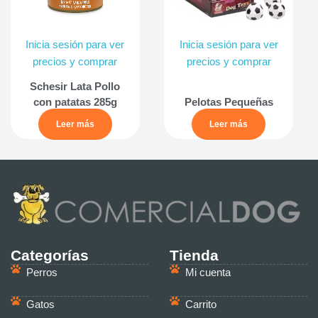
Inicia sesión para ver
Inicia sesión para ver
precios y comprar
precios y comprar
Schesir Lata Pollo
con patatas 285g
Pelotas Pequeñas
Leer más
Leer más
Categorías
Tienda
Perros
Mi cuenta
Gatos
Carrito