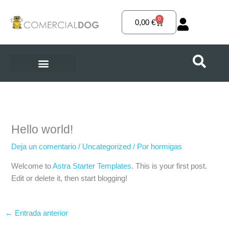
Ir
al
0
Carrito
0,00
€
contenido
Hello world!
Deja un comentario
/
Uncategorized
/ Por
hormigas
Welcome to
Astra Starter Templates
. This is your first post.
Edit or delete it, then start blogging!
←
Entrada anterior