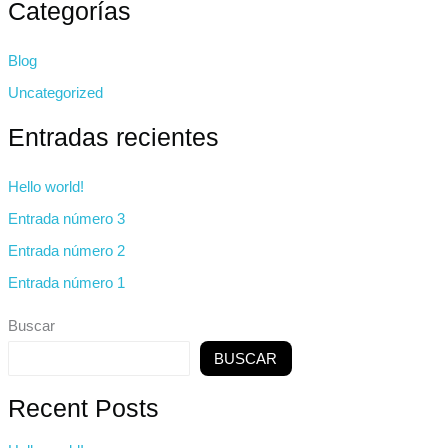
Categorías
s
c
Blog
a
Uncategorized
r
Entradas recientes
p
o
Hello world!
r
Entrada número 3
:
Entrada número 2
Entrada número 1
Buscar
BUSCAR
Recent Posts