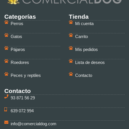
Categorías
Tienda
Perros
Mi cuenta
Gatos
Carrito
Pájaros
Mis pedidos
Roedores
Lista de deseos
Peces y reptiles
Contacto
Contacto
93 871 56 29
639 072 994
info@comercialdog.com