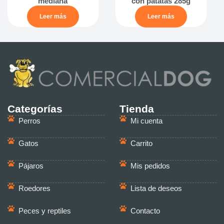
mediana
con patatas 285g
Leer más
Leer más
Categorías
Tienda
Perros
Mi cuenta
Gatos
Carrito
Pájaros
Mis pedidos
Roedores
Lista de deseos
Peces y reptiles
Contacto