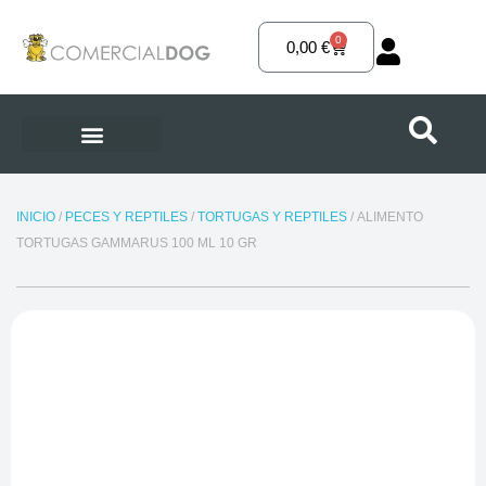
Ir
al
0
Carrito
0,00
€
contenido
INICIO
/
PECES Y REPTILES
/
TORTUGAS Y REPTILES
/ ALIMENTO
TORTUGAS GAMMARUS 100 ML 10 GR