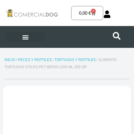
Ir
al
0
Carrito
0,00
€
contenido
INICIO
/
PECES Y REPTILES
/
TORTUGAS Y REPTILES
/ ALIMENTO
TORTUGAS STICKS PET IBERIA 1200 ML 350 GR