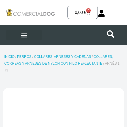
Ir
al
0
Carrito
0,00
€
contenido
INICIO
/
PERROS
/
COLLARES, ARNESES Y CADENAS
/
COLLARES,
CORREAS Y ARNESES DE NYLON CON HILO REFLECTANTE
/ ARNÉS 1
T3