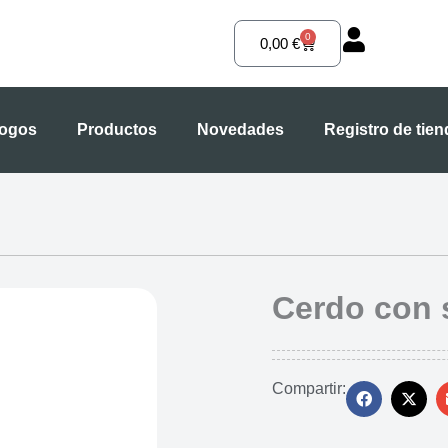
0
Carrito
0,00
€
logos
Productos
Novedades
Registro de tie
Cerdo con 
Compartir: