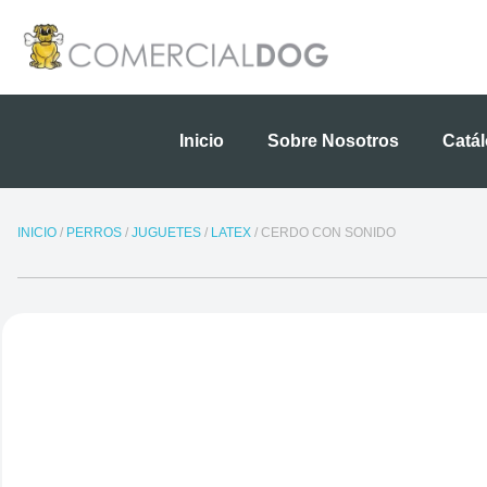
Ir
al
contenido
Inicio
Sobre Nosotros
Catá
INICIO
/
PERROS
/
JUGUETES
/
LATEX
/ CERDO CON SONIDO