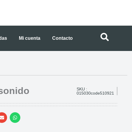
ndas
Mi cuenta
Contacto
sonido
SKU :
015030code510921