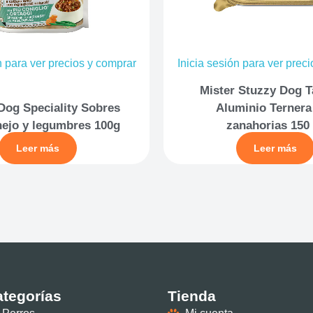
n para ver precios y comprar
Inicia sesión para ver prec
Mister Stuzzy Dog T
Dog Speciality Sobres
Aluminio Ternera
ejo y legumbres 100g
zanahorias 150 
Leer más
Leer más
tegorías
Tienda