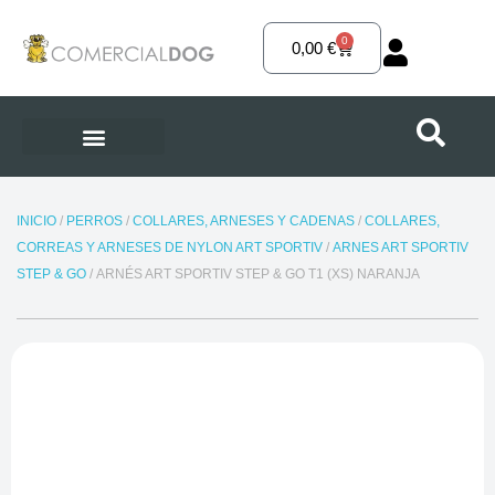
Ir
al
0
Carrito
0,00
€
contenido
INICIO
/
PERROS
/
COLLARES, ARNESES Y CADENAS
/
COLLARES,
CORREAS Y ARNESES DE NYLON ART SPORTIV
/
ARNES ART SPORTIV
STEP & GO
/ ARNÉS ART SPORTIV STEP & GO T1 (XS) NARANJA